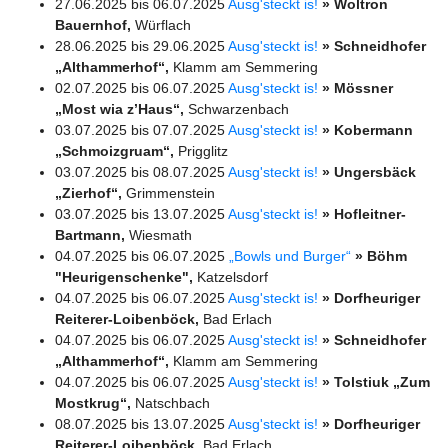
27.06.2025 bis 06.07.2025
Ausg'steckt is!
» Woltron
Bauernhof,
Würflach
28.06.2025 bis 29.06.2025
Ausg'steckt is!
» Schneidhofer
„Althammerhof“,
Klamm am Semmering
02.07.2025 bis 06.07.2025
Ausg'steckt is!
» Mössner
„Most wia z’Haus“,
Schwarzenbach
03.07.2025 bis 07.07.2025
Ausg'steckt is!
» Kobermann
„Schmoizgruam“,
Prigglitz
03.07.2025 bis 08.07.2025
Ausg'steckt is!
» Ungersbäck
„Zierhof“,
Grimmenstein
03.07.2025 bis 13.07.2025
Ausg'steckt is!
» Hofleitner-
Bartmann,
Wiesmath
04.07.2025 bis 06.07.2025
„Bowls und Burger“
» Böhm
"Heurigenschenke",
Katzelsdorf
04.07.2025 bis 06.07.2025
Ausg'steckt is!
» Dorfheuriger
Reiterer-Loibenböck,
Bad Erlach
04.07.2025 bis 06.07.2025
Ausg'steckt is!
» Schneidhofer
„Althammerhof“,
Klamm am Semmering
04.07.2025 bis 06.07.2025
Ausg'steckt is!
» Tolstiuk „Zum
Mostkrug“,
Natschbach
08.07.2025 bis 13.07.2025
Ausg'steckt is!
» Dorfheuriger
Reiterer-Loibenböck,
Bad Erlach