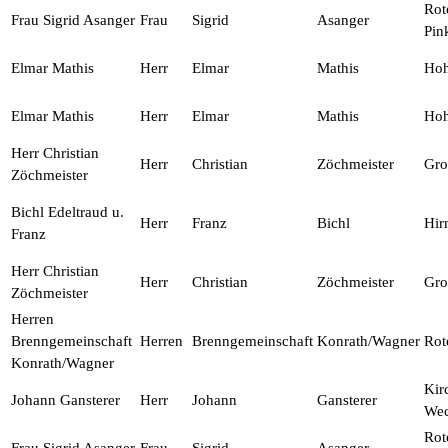
Rot
Frau Sigrid Asanger
Frau
Sigrid
Asanger
Pin
Elmar Mathis
Herr
Elmar
Mathis
Ho
Elmar Mathis
Herr
Elmar
Mathis
Ho
Herr Christian
Herr
Christian
Zöchmeister
Gro
Zöchmeister
Bichl Edeltraud u.
Herr
Franz
Bichl
Hir
Franz
Herr Christian
Herr
Christian
Zöchmeister
Gro
Zöchmeister
Herren
Brenngemeinschaft
Herren
Brenngemeinschaft
Konrath/Wagner
Rot
Konrath/Wagner
Kir
Johann Gansterer
Herr
Johann
Gansterer
Wec
Rot