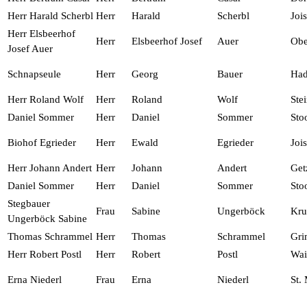
Herr Harald Scherbl
Herr
Harald
Scherbl
Jois
Herr Elsbeerhof
Herr
Elsbeerhof Josef
Auer
Obe
Josef Auer
Schnapseule
Herr
Georg
Bauer
Had
Herr Roland Wolf
Herr
Roland
Wolf
Ste
Daniel Sommer
Herr
Daniel
Sommer
Sto
Biohof Egrieder
Herr
Ewald
Egrieder
Jois
Herr Johann Andert
Herr
Johann
Andert
Get
Daniel Sommer
Herr
Daniel
Sommer
Sto
Stegbauer
Frau
Sabine
Ungerböck
Kr
Ungerböck Sabine
Thomas Schrammel
Herr
Thomas
Schrammel
Gri
Herr Robert Postl
Herr
Robert
Postl
Wai
Erna Niederl
Frau
Erna
Niederl
St.