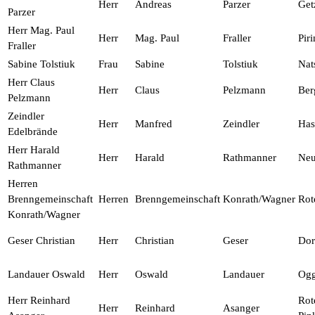
Herr
Andreas
Parzer
Get
Parzer
Herr Mag. Paul
Herr
Mag. Paul
Fraller
Pir
Fraller
Sabine Tolstiuk
Frau
Sabine
Tolstiuk
Nat
Herr Claus
Herr
Claus
Pelzmann
Ber
Pelzmann
Zeindler
Herr
Manfred
Zeindler
Has
Edelbrände
Herr Harald
Herr
Harald
Rathmanner
Neu
Rathmanner
Herren
Brenngemeinschaft
Herren
Brenngemeinschaft
Konrath/Wagner
Rot
Konrath/Wagner
Geser Christian
Herr
Christian
Geser
Dor
Landauer Oswald
Herr
Oswald
Landauer
Og
Herr Reinhard
Rot
Herr
Reinhard
Asanger