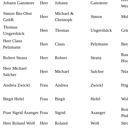
Johann Gansterer
Herr
Johann
Gansterer
Wec
Simon Bio-Obst
Michael &
Herr
Simon
Mol
GnbR
Christoph
Thomas
Herr
Thomas
Ungersbäck
Gri
Ungersbäck
Herr Claus
Herr
Claus
Pelzmann
Ber
Pelzmann
Raa
Robert Stranz
Herr
Robert
Stranz
Hoc
Herr Michael
Herr
Michael
Salcher
Nüz
Salcher
Andrea Zwickl
Frau
Andrea
Zwickl
Prig
Birgit Hefel
Frau
Birgit
Hefel
Wol
Rot
Frau Sigrid Asanger
Frau
Sigrid
Asanger
Pin
Herr Roland Wolf
Herr
Roland
Wolf
Ste