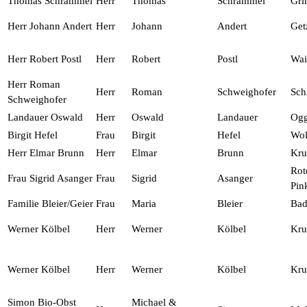
Thomas Schrammel
Herr
Thomas
Schrammel
Gri
Herr Johann Andert
Herr
Johann
Andert
Get
Herr Robert Postl
Herr
Robert
Postl
Wai
Herr Roman
Herr
Roman
Schweighofer
Sch
Schweighofer
Landauer Oswald
Herr
Oswald
Landauer
Og
Birgit Hefel
Frau
Birgit
Hefel
Wol
Herr Elmar Brunn
Herr
Elmar
Brunn
Kr
Rot
Frau Sigrid Asanger
Frau
Sigrid
Asanger
Pin
Familie Bleier/Geier
Frau
Maria
Bleier
Bad
Werner Kölbel
Herr
Werner
Kölbel
Kr
Werner Kölbel
Herr
Werner
Kölbel
Kr
Simon Bio-Obst
Michael &