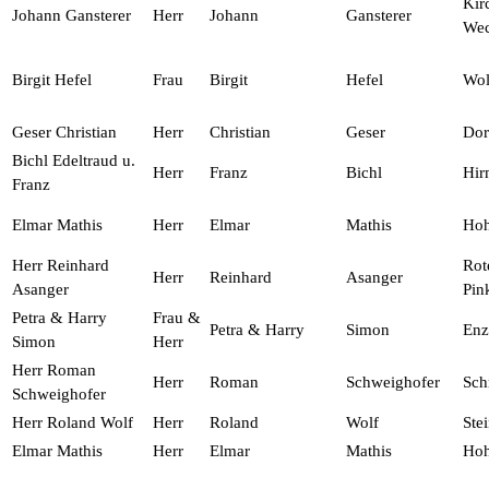
Kir
Johann Gansterer
Herr
Johann
Gansterer
Wec
Birgit Hefel
Frau
Birgit
Hefel
Wol
Geser Christian
Herr
Christian
Geser
Dor
Bichl Edeltraud u.
Herr
Franz
Bichl
Hir
Franz
Elmar Mathis
Herr
Elmar
Mathis
Ho
Herr Reinhard
Rot
Herr
Reinhard
Asanger
Asanger
Pin
Petra & Harry
Frau &
Petra & Harry
Simon
Enz
Simon
Herr
Herr Roman
Herr
Roman
Schweighofer
Sch
Schweighofer
Herr Roland Wolf
Herr
Roland
Wolf
Ste
Elmar Mathis
Herr
Elmar
Mathis
Ho