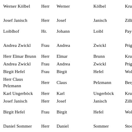
Werner Kölbel
Herr
Werner
Kölbel
Kr
Josef Janisch
Herr
Josef
Janisch
Zil
Loiblhof
Hr.
Johann
Loibl
Pay
Andrea Zwickl
Frau
Andrea
Zwickl
Prig
Herr Elmar Brunn
Herr
Elmar
Brunn
Kr
Andrea Zwickl
Frau
Andrea
Zwickl
Prig
Birgit Hefel
Frau
Birgit
Hefel
Wol
Herr Claus
Herr
Claus
Pelzmann
Ber
Pelzmann
Karl Ungerböck
Herr
Karl
Ungerböck
Kr
Josef Janisch
Herr
Josef
Janisch
Zil
Birgit Hefel
Frau
Birgit
Hefel
Wol
Daniel Sommer
Herr
Daniel
Sommer
Sto