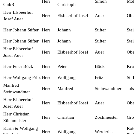
Herr
Simon
Mol
GnbR
Christoph
Herr Elsbeerhof
Herr
Elsbeerhof Josef
Auer
Obe
Josef Auer
Herr Johann Stifter
Herr
Johann
Stifter
Ste
Herr Johann Stifter
Herr
Johann
Stifter
Ste
Herr Elsbeerhof
Herr
Elsbeerhof Josef
Auer
Obe
Josef Auer
Herr Peter Böck
Herr
Peter
Böck
Kru
Herr Wolfgang Fritz
Herr
Wolfgang
Fritz
St.
Manfred
Herr
Manfred
Steinwandtner
Jois
Steinwandtner
Herr Elsbeerhof
Herr
Elsbeerhof Josef
Auer
Obe
Josef Auer
Herr Christian
Herr
Christian
Zöchmeister
Gro
Zöchmeister
Karin & Wolfgang
Rot
Herr
Wolfgang
Werderits