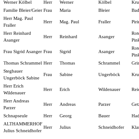
Werner Kölbel
Herr
Werner
Kölbel
Kr
Familie Bleier/Geier
Frau
Maria
Bleier
Bad
Herr Mag. Paul
Herr
Mag. Paul
Fraller
Pir
Fraller
Herr Reinhard
Rot
Herr
Reinhard
Asanger
Asanger
Pin
Rot
Frau Sigrid Asanger
Frau
Sigrid
Asanger
Pin
Thomas Schrammel
Herr
Thomas
Schrammel
Gri
Stegbauer
Frau
Sabine
Ungerböck
Kr
Ungerböck Sabine
Herr Erich
Herr
Erich
Wildenauer
Rei
Wildenauer
Herr Andreas
Herr
Andreas
Parzer
Get
Parzer
Schnapseule
Herr
Georg
Bauer
Had
ALTHAMMERHOF
Herr
Julius
Schneidhofer
Kl
Julius Schneidhofer