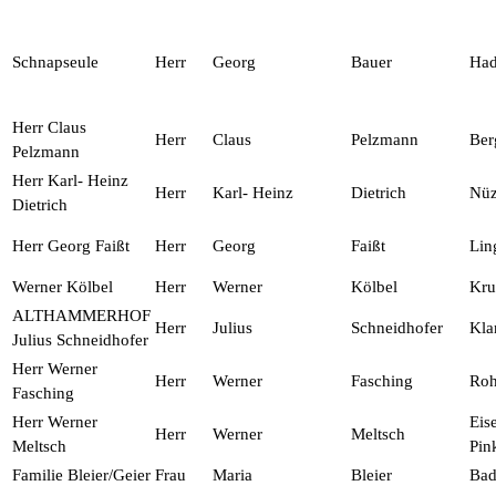
Schnapseule
Herr
Georg
Bauer
Had
Herr Claus
Herr
Claus
Pelzmann
Ber
Pelzmann
Herr Karl- Heinz
Herr
Karl- Heinz
Dietrich
Nüz
Dietrich
Herr Georg Faißt
Herr
Georg
Faißt
Lin
Werner Kölbel
Herr
Werner
Kölbel
Kr
ALTHAMMERHOF
Herr
Julius
Schneidhofer
Kl
Julius Schneidhofer
Herr Werner
Herr
Werner
Fasching
Roh
Fasching
Herr Werner
Eis
Herr
Werner
Meltsch
Meltsch
Pin
Familie Bleier/Geier
Frau
Maria
Bleier
Bad