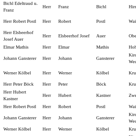
Bichl Edeltraud u.
Herr
Franz
Bichl
Hir
Franz
Herr Robert Postl
Herr
Robert
Postl
Wai
Herr Elsbeerhof
Herr
Elsbeerhof Josef
Auer
Obe
Josef Auer
Elmar Mathis
Herr
Elmar
Mathis
Ho
Kir
Johann Gansterer
Herr
Johann
Gansterer
Wec
Werner Kölbel
Herr
Werner
Kölbel
Kr
Herr Peter Böck
Herr
Peter
Böck
Kru
Herr Hubert
Herr
Hubert
Kastner
Zwe
Kastner
Herr Robert Postl
Herr
Robert
Postl
Wai
Kir
Johann Gansterer
Herr
Johann
Gansterer
Wec
Werner Kölbel
Herr
Werner
Kölbel
Kr