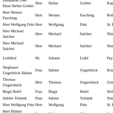
Destillerie 19er
Herr
Stefan
Gruber
Kap
Haus Stefan Gruber
Herr Werner
Herr
Werner
Fasching
Roh
Fasching
Herr Wolfgang Fritz
Herr
Wolfgang
Fritz
St.
Herr Michael
Herr
Michael
Salcher
Nüz
Salcher
Herr Michael
Herr
Michael
Salcher
Nüz
Salcher
Loiblhof
Hr.
Johann
Loibl
Pay
Stegbauer
Frau
Sabine
Ungerböck
Kr
Ungerböck Sabine
Thomas
Herr
Thomas
Ungersbäck
Gri
Ungersbäck
Birgit Hefel
Frau
Birgit
Hefel
Wol
Sabine Tolstiuk
Frau
Sabine
Tolstiuk
Nat
Herr Wolfgang Fritz
Herr
Wolfgang
Fritz
St.
Herr Hubert