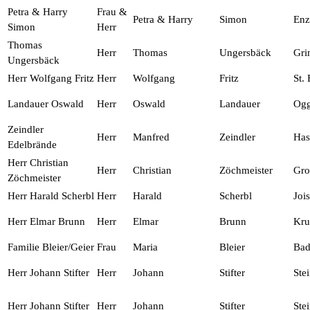
Petra & Harry
Frau &
Petra & Harry
Simon
Enz
Simon
Herr
Thomas
Herr
Thomas
Ungersbäck
Gri
Ungersbäck
Herr Wolfgang Fritz
Herr
Wolfgang
Fritz
St.
Landauer Oswald
Herr
Oswald
Landauer
Og
Zeindler
Herr
Manfred
Zeindler
Has
Edelbrände
Herr Christian
Herr
Christian
Zöchmeister
Gro
Zöchmeister
Herr Harald Scherbl
Herr
Harald
Scherbl
Jois
Herr Elmar Brunn
Herr
Elmar
Brunn
Kr
Familie Bleier/Geier
Frau
Maria
Bleier
Bad
Herr Johann Stifter
Herr
Johann
Stifter
Ste
Herr Johann Stifter
Herr
Johann
Stifter
Ste