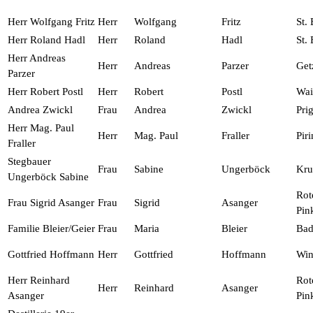
Herr Wolfgang Fritz
Herr
Wolfgang
Fritz
St.
Herr Roland Hadl
Herr
Roland
Hadl
St.
Herr Andreas
Herr
Andreas
Parzer
Get
Parzer
Herr Robert Postl
Herr
Robert
Postl
Wai
Andrea Zwickl
Frau
Andrea
Zwickl
Prig
Herr Mag. Paul
Herr
Mag. Paul
Fraller
Pir
Fraller
Stegbauer
Frau
Sabine
Ungerböck
Kr
Ungerböck Sabine
Rot
Frau Sigrid Asanger
Frau
Sigrid
Asanger
Pin
Familie Bleier/Geier
Frau
Maria
Bleier
Bad
Gottfried Hoffmann
Herr
Gottfried
Hoffmann
Win
Herr Reinhard
Rot
Herr
Reinhard
Asanger
Asanger
Pin