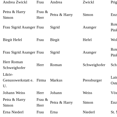
Andrea Zwickl
Frau
Andrea
Zwickl
Prig
Petra & Harry
Frau &
Petra & Harry
Simon
Enz
Simon
Herr
Rot
Frau Sigrid Asanger
Frau
Sigrid
Asanger
Pin
Birgit Hefel
Frau
Birgit
Hefel
Wol
Rot
Frau Sigrid Asanger
Frau
Sigrid
Asanger
Pin
Herr Roman
Herr
Roman
Schweighofer
Sch
Schweighofer
Likör-
Lai
Genusswerkstatt e.
Firma
Markus
Pressburger
Ost
U.
Johann Weiss
Herr
Johann
Weiss
Vös
Petra & Harry
Frau &
Petra & Harry
Simon
Enz
Simon
Herr
Erna Niederl
Frau
Erna
Niederl
St.