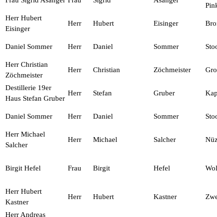
Frau Sigrid Asanger
Frau
Sigrid
Asanger
Pin
Herr Hubert
Herr
Hubert
Eisinger
Bro
Eisinger
Daniel Sommer
Herr
Daniel
Sommer
Sto
Herr Christian
Herr
Christian
Zöchmeister
Gro
Zöchmeister
Destillerie 19er
Herr
Stefan
Gruber
Kap
Haus Stefan Gruber
Daniel Sommer
Herr
Daniel
Sommer
Sto
Herr Michael
Herr
Michael
Salcher
Nüz
Salcher
Birgit Hefel
Frau
Birgit
Hefel
Wol
Herr Hubert
Herr
Hubert
Kastner
Zwe
Kastner
Herr Andreas