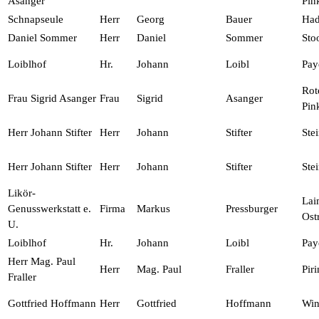
Asanger
Pin
Schnapseule
Herr
Georg
Bauer
Had
Daniel Sommer
Herr
Daniel
Sommer
Sto
Loiblhof
Hr.
Johann
Loibl
Pay
Rot
Frau Sigrid Asanger
Frau
Sigrid
Asanger
Pin
Herr Johann Stifter
Herr
Johann
Stifter
Ste
Herr Johann Stifter
Herr
Johann
Stifter
Ste
Likör-
Lai
Genusswerkstatt e.
Firma
Markus
Pressburger
Ost
U.
Loiblhof
Hr.
Johann
Loibl
Pay
Herr Mag. Paul
Herr
Mag. Paul
Fraller
Pir
Fraller
Gottfried Hoffmann
Herr
Gottfried
Hoffmann
Win