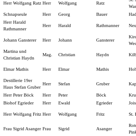
Herr Wolfgang Ratz
Herr
Wolfgang
Ratz
War
Schnapseule
Herr
Georg
Bauer
Had
Herr Harald
Herr
Harald
Rathmanner
Neu
Rathmanner
Kir
Johann Gansterer
Herr
Johann
Gansterer
Wec
Martina und
Mag.
Christian
Haydn
Kil
Christian Haydn
Elmar Mathis
Herr
Elmar
Mathis
Ho
Destillerie 19er
Herr
Stefan
Gruber
Kap
Haus Stefan Gruber
Herr Peter Böck
Herr
Peter
Böck
Kru
Biohof Egrieder
Herr
Ewald
Egrieder
Jois
Herr Wolfgang Fritz
Herr
Wolfgang
Fritz
St.
Rot
Frau Sigrid Asanger
Frau
Sigrid
Asanger
Pin