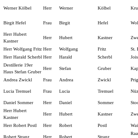
Werner Kölbel
Herr
Werner
Kölbel
Kr
Birgit Hefel
Frau
Birgit
Hefel
Wol
Herr Hubert
Herr
Hubert
Kastner
Zwe
Kastner
Herr Wolfgang Fritz
Herr
Wolfgang
Fritz
St.
Herr Harald Scherbl
Herr
Harald
Scherbl
Jois
Destillerie 19er
Herr
Stefan
Gruber
Kap
Haus Stefan Gruber
Andrea Zwickl
Frau
Andrea
Zwickl
Prig
Lucia Tremuel
Frau
Lucia
Tremuel
Nüz
Daniel Sommer
Herr
Daniel
Sommer
Sto
Herr Hubert
Herr
Hubert
Kastner
Zwe
Kastner
Herr Robert Postl
Herr
Robert
Postl
Wai
Raa
Robert Stranz
Herr
Robert
Stranz