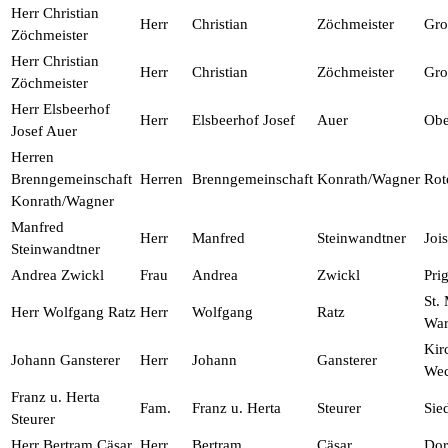
Herr Christian
Herr
Christian
Zöchmeister
Gro
Zöchmeister
Herr Christian
Herr
Christian
Zöchmeister
Gro
Zöchmeister
Herr Elsbeerhof
Herr
Elsbeerhof Josef
Auer
Obe
Josef Auer
Herren
Brenngemeinschaft
Herren
Brenngemeinschaft
Konrath/Wagner
Rot
Konrath/Wagner
Manfred
Herr
Manfred
Steinwandtner
Jois
Steinwandtner
Andrea Zwickl
Frau
Andrea
Zwickl
Prig
St. 
Herr Wolfgang Ratz
Herr
Wolfgang
Ratz
War
Kir
Johann Gansterer
Herr
Johann
Gansterer
Wec
Franz u. Herta
Fam.
Franz u. Herta
Steurer
Sie
Steurer
Herr Bertram Cäsar
Herr
Bertram
Cäsar
Dor