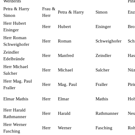
Werderits
Pin
Petra & Harry
Frau &
Petra & Harry
Simon
Enz
Simon
Herr
Herr Hubert
Herr
Hubert
Eisinger
Bro
Eisinger
Herr Roman
Herr
Roman
Schweighofer
Sch
Schweighofer
Zeindler
Herr
Manfred
Zeindler
Has
Edelbrände
Herr Michael
Herr
Michael
Salcher
Nüz
Salcher
Herr Mag. Paul
Herr
Mag. Paul
Fraller
Pir
Fraller
Elmar Mathis
Herr
Elmar
Mathis
Ho
Herr Harald
Herr
Harald
Rathmanner
Neu
Rathmanner
Herr Werner
Herr
Werner
Fasching
Roh
Fasching