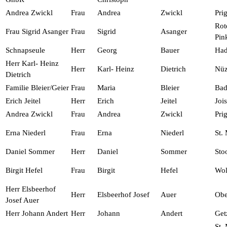
Andrea Zwickl
Frau
Andrea
Zwickl
Prig
Rot
Frau Sigrid Asanger
Frau
Sigrid
Asanger
Pin
Schnapseule
Herr
Georg
Bauer
Had
Herr Karl- Heinz
Herr
Karl- Heinz
Dietrich
Nüz
Dietrich
Familie Bleier/Geier
Frau
Maria
Bleier
Bad
Erich Jeitel
Herr
Erich
Jeitel
Jois
Andrea Zwickl
Frau
Andrea
Zwickl
Prig
Erna Niederl
Frau
Erna
Niederl
St.
Daniel Sommer
Herr
Daniel
Sommer
Sto
Birgit Hefel
Frau
Birgit
Hefel
Wol
Herr Elsbeerhof
Herr
Elsbeerhof Josef
Auer
Obe
Josef Auer
Herr Johann Andert
Herr
Johann
Andert
Get
St. 