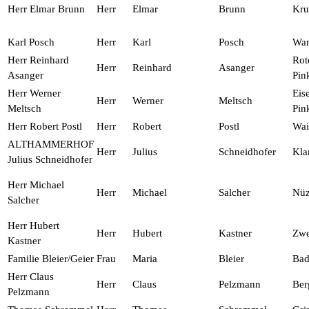
Herr Elmar Brunn
Herr
Elmar
Brunn
Kr
Karl Posch
Herr
Karl
Posch
War
Herr Reinhard
Rot
Herr
Reinhard
Asanger
Asanger
Pin
Herr Werner
Eis
Herr
Werner
Meltsch
Meltsch
Pin
Herr Robert Postl
Herr
Robert
Postl
Wai
ALTHAMMERHOF
Herr
Julius
Schneidhofer
Kl
Julius Schneidhofer
Herr Michael
Herr
Michael
Salcher
Nüz
Salcher
Herr Hubert
Herr
Hubert
Kastner
Zwe
Kastner
Familie Bleier/Geier
Frau
Maria
Bleier
Bad
Herr Claus
Herr
Claus
Pelzmann
Ber
Pelzmann