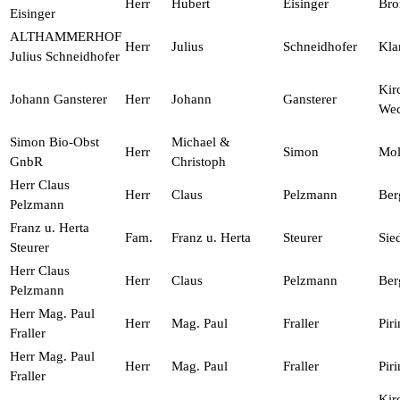
Herr
Hubert
Eisinger
Bro
Eisinger
ALTHAMMERHOF
Herr
Julius
Schneidhofer
Kl
Julius Schneidhofer
Kir
Johann Gansterer
Herr
Johann
Gansterer
Wec
Simon Bio-Obst
Michael &
Herr
Simon
Mol
GnbR
Christoph
Herr Claus
Herr
Claus
Pelzmann
Ber
Pelzmann
Franz u. Herta
Fam.
Franz u. Herta
Steurer
Sie
Steurer
Herr Claus
Herr
Claus
Pelzmann
Ber
Pelzmann
Herr Mag. Paul
Herr
Mag. Paul
Fraller
Pir
Fraller
Herr Mag. Paul
Herr
Mag. Paul
Fraller
Pir
Fraller
Kir